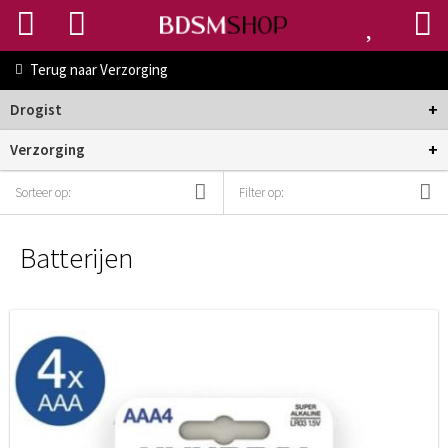
Terug naar
Verzorging
+
Drogist
+
Verzorging
Sorteer op:
Filter op:
Batterijen