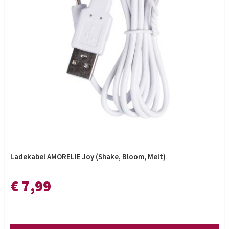
Ladekabel AMORELIE Joy (Shake, Bloom, Melt)
€ 7,99