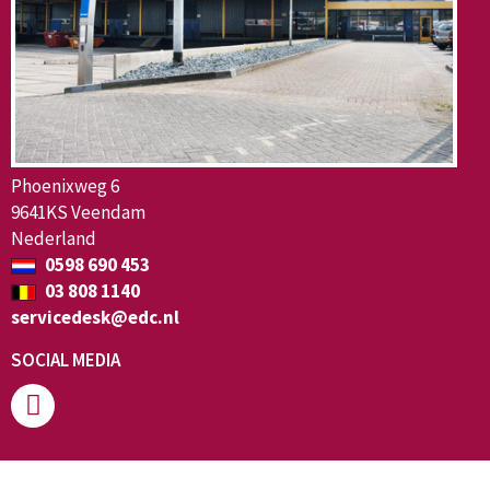
Phoenixweg 6
9641KS Veendam
Nederland
0598 690 453
03 808 1140
servicedesk@edc.nl
SOCIAL MEDIA