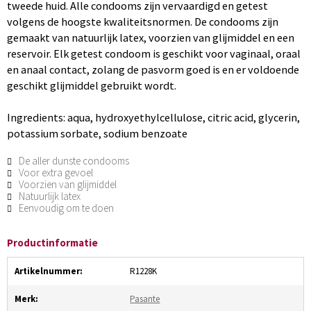
tweede huid. Alle condooms zijn vervaardigd en getest
volgens de hoogste kwaliteitsnormen. De condooms zijn
gemaakt van natuurlijk latex, voorzien van glijmiddel en een
reservoir. Elk getest condoom is geschikt voor vaginaal, oraal
en anaal contact, zolang de pasvorm goed is en er voldoende
geschikt glijmiddel gebruikt wordt.
Ingredients: aqua, hydroxyethylcellulose, citric acid, glycerin,
potassium sorbate, sodium benzoate
De aller dunste condooms
Voor extra gevoel
Voorzien van glijmiddel
Natuurlijk latex
Eenvoudig om te doen
Productinformatie
Artikelnummer:
R1228K
Merk:
Pasante