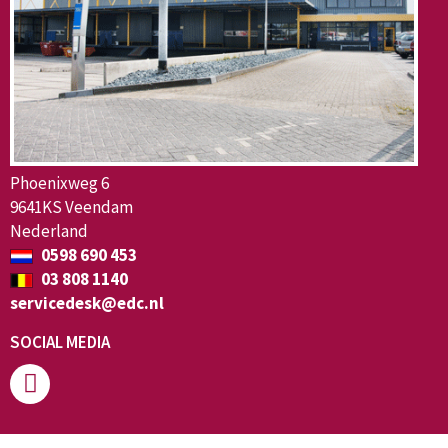
Phoenixweg 6
9641KS Veendam
Nederland
0598 690 453
03 808 1140
servicedesk@edc.nl
SOCIAL MEDIA