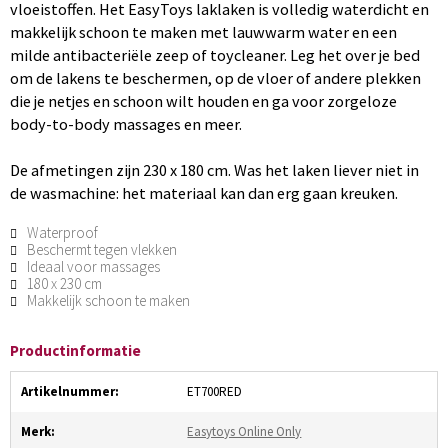
vloeistoffen. Het EasyToys laklaken is volledig waterdicht en
makkelijk schoon te maken met lauwwarm water en een
milde antibacteriële zeep of toycleaner. Leg het over je bed
om de lakens te beschermen, op de vloer of andere plekken
die je netjes en schoon wilt houden en ga voor zorgeloze
body-to-body massages en meer.
De afmetingen zijn 230 x 180 cm. Was het laken liever niet in
de wasmachine: het materiaal kan dan erg gaan kreuken.
Waterproof
Beschermt tegen vlekken
Ideaal voor massages
180 x 230 cm
Makkelijk schoon te maken
Productinformatie
Artikelnummer:
ET700RED
Merk:
Easytoys Online Only