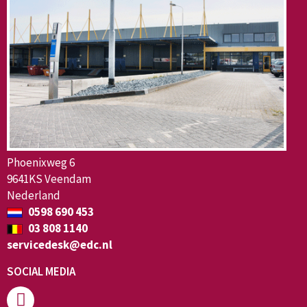
Phoenixweg 6
9641KS Veendam
Nederland
0598 690 453
03 808 1140
servicedesk@edc.nl
SOCIAL MEDIA