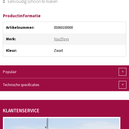
Eenvoudig schoon te maken
Productinformatie
Artikelnummer:
05060100000
Merk:
You2Toys
Kleur:
Zwart
+
Populair
+
Technische specificaties
KLANTENSERVICE