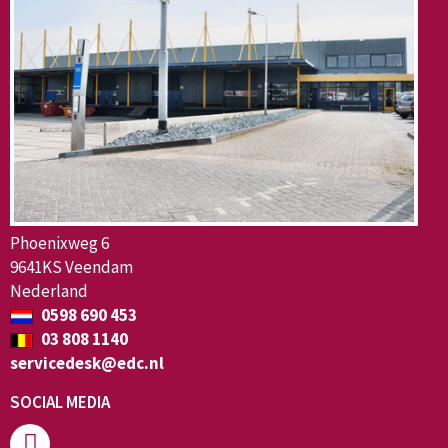
Phoenixweg 6
9641KS Veendam
Nederland
0598 690 453
03 808 1140
servicedesk@edc.nl
SOCIAL MEDIA