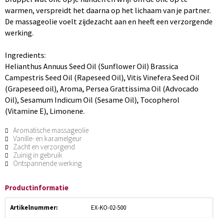
warmen, verspreidt het daarna op het lichaam van je partner.
De massageolie voelt zijdezacht aan en heeft een verzorgende
werking.
Ingredients:
Helianthus Annuus Seed Oil (Sunflower Oil) Brassica
Campestris Seed Oil (Rapeseed Oil), Vitis Vinefera Seed Oil
(Grapeseed oil), Aroma, Persea Grattissima Oil (Advocado
Oil), Sesamum Indicum Oil (Sesame Oil), Tocopherol
(Vitamine E), Limonene.
Aromatische massageolie
Vanille- en karamelgeur
Zacht en verzorgend
Zuinig in gebruik
Ontspannende werking
Productinformatie
Artikelnummer:
EX-KO-02-500