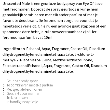
Unscented Male is een geurloze bodyspray van Eye Of Love
met feromonen. Doordat de spray geurloos is kun je hem
gemakkelijk combineren met elk ander parfum of met je
favoriete deodorant. De feromonen zorgen ervoor dat je
moeiteloos verleidt. Of je nu een avondje gaat stappen of een
spannende date hebt, je zult onweerstaanbaar zijn! Het
feromoonparfum bevat 10ml
Ingrediënten: Ethanol, Aqua, Fragrance, Castor Oil, Disodium
dihydrogenethylenediaminetetraacetate, 5-chloro-2-
methyl-2H-Isothiazol-3-one, Methylisothiazolinone,
EstratetraenolEthanol, Aqua, Fragrance, Castor Oil, Disodium
dihydrogenethylenediaminetetraacetate.
Geurloze body spray
Te combineren met elke parfum
Met speciale feromonen
Geschikt voor mannen
Trekt vrouwen aan
In handig spray flesje