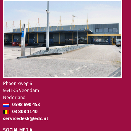
Phoenixweg 6
9641KS Veendam
Nederland
0598 690 453
03 808 1140
servicedesk@edc.nl
SOCIAL MEDIA