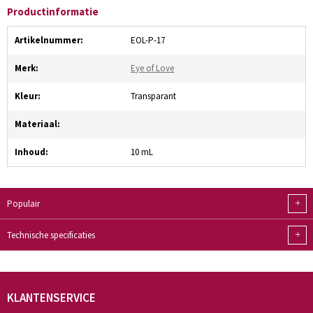
Productinformatie
Artikelnummer:
EOL-P-17
Merk:
Eye of Love
Kleur:
Transparant
Materiaal:
Inhoud:
10 mL
+
Populair
+
Technische specificaties
KLANTENSERVICE