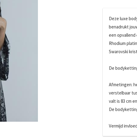
Deze luxe body
benadrukt jouw
een opvallend 
Rhodium platin
Swarovski krist
De bodyketting
Afmetingen: he
verstelbaar tu
valt is 83 cm e
De bodyketting
Vermijd invloe