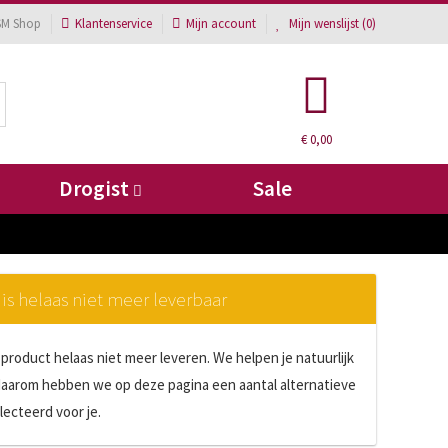
SM Shop
Klantenservice
Mijn account
Mijn wenslijst (
0
)
€ 0,00
Drogist
Sale
 is helaas niet meer leverbaar
product helaas niet meer leveren. We helpen je natuurlijk
daarom hebben we op deze pagina een aantal alternatieve
ecteerd voor je.