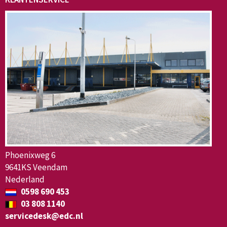
Phoenixweg 6
9641KS Veendam
Nederland
0598 690 453
03 808 1140
servicedesk@edc.nl